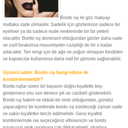
Bordo ruj ile göz makyajı
mutlaka sade olmalıdır. Sadelik için gözlerinize sadece bir
eyeliner ya da sadece nude renklerinde bir far yeterli
olacaktır. B
ordo ruj dominant olduğundan gözler daha sade
ve zarif bırakılırsa masumiyetin cazipliği de bir o kadar
artacaktır. Ten rengi için de ağır ve yoğun olmayan fondöten
ve kapatıcılar kullanılırsa daha naif bir görüntü sağlanabilir.
Üçüncü adım: Bordo ruj hangi elbise ile
kombinlenmelidir?
Bordo rujlar süren bir bayanın doğru kıyafetle boy
göstermesi onu son derece şık ve cazibeli gösterebilir.
Bordo ruj hakim ve iddialı bir renk olduğundan, gündüz
yapacağınız bir kombinde bordo ruj sürüleceği zaman sade
ve sakin kıyafetler tercih edilmelidir. Gece kıyafeti
kombinlerinde ise seçeceğiniz elbisenizin ve bordo
rujunuzun renk uyumuna çok dikkat etmeli, abartıya