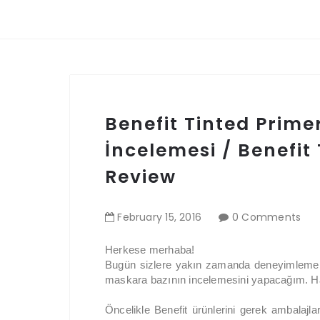
Benefit Tinted Prime
İncelemesi / Benefit
Review
February
15
,
2016
0 Comments
Herkese merhaba!
Bugün sizlere yakın zamanda deneyimleme ş
maskara bazının incelemesini yapacağım. H
Öncelikle Benefit ürünlerini gerek ambalajla