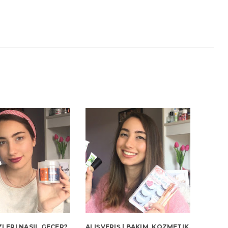
İZLERI NASIL GEÇER?
ALIŞVERIŞ | BAKIM, KOZMETIK,