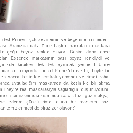
 Tinted Primer'ı çok sevmemin ve beğenmemin nedeni,
lması. Aranızda daha önce başka markaların maskara
lardır çoğu beyaz renkte oluyor. Benim daha önce
olan Essence markasının bazı beyaz renkliydi ve
ınızda kirpikleri tek tek ayırmak yerine birbirine
kadar zor oluyordu. Tinted Primer'da ise hiç böyle bir
ten sonra kesinlikle kaskatı yapmadı ve rimeli rahat
sında uyguladığım maskarada da kesinlikle bir akma
n They're real maskarasıyla sağladığını düşünüyorum.
imelin temizlenmesi kısmında ise çift fazlı göz makyajı
siye ederim çünkü rimel altına bir maskara bazı
dan temizlenmesi de biraz zor oluyor :)