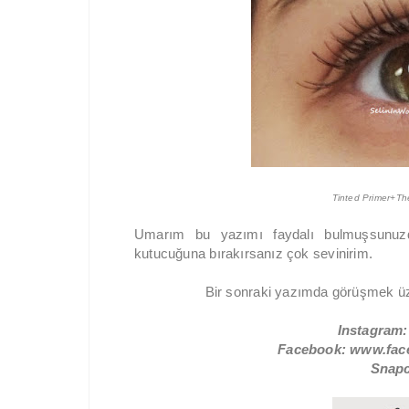
Tinted Primer+The
Umarım bu yazımı faydalı bulmuşsunuzdu
kutucuğuna bırakırsanız çok sevinirim.
Bir sonraki yazımda görüşmek üz
Instagram:
Facebook: www.fac
Snapc