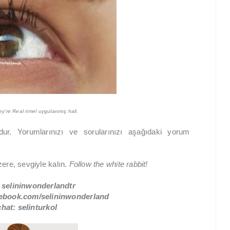
y're Real rimel uygulanmış hali.
r. Yorumlarınızı ve sorularınızı aşağıdaki yorum
ere, sevgiyle kalın.
Follow the white rabbit!
 selininwonderlandtr
ebook.com/selininwonderland
hat: selinturkol