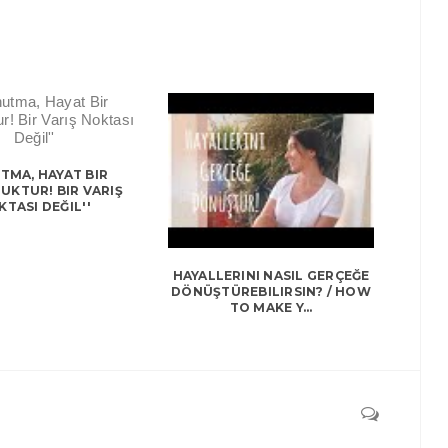
TMA, HAYAT BIR
UKTUR! BIR VARIŞ
TASI DEĞIL''
HAYALLERINI NASIL GERÇEĞE
DÖNÜŞTÜREBILIRSIN? / HOW
TO MAKE Y...