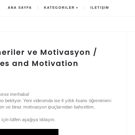
ANA SAYFA
KATEGORILER
ILETIŞIM
neriler ve Motivasyon /
ices and Motivation
kese merhaba!
o bekliyor. Yeni videomda ise 4 yıllık lisans öğrenimimi
n ve biraz motivasyon ipuçlarından bahsettim.
çin lütfen aşağıya tıklayın.