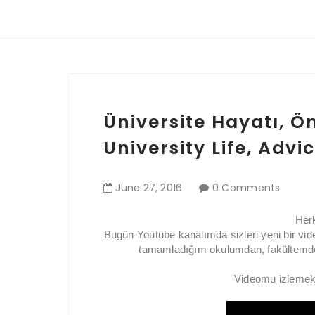
Üniversite Hayatı, Ö
University Life, Adv
June
27
,
2016
0 Comments
Her
Bugün Youtube kanalımda sizleri yeni bir vide
tamamladığım okulumdan, fakültemde
Videomu izlemek i