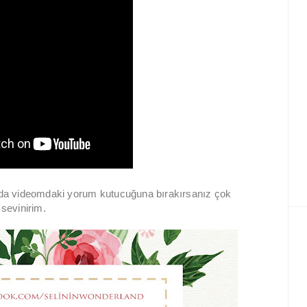
a da videomdaki yorum kutucuğuna bırakırsanız çok
sevinirim.