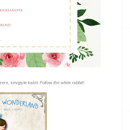
ere, sevgiyle kalın!
Follow the white rabbit!